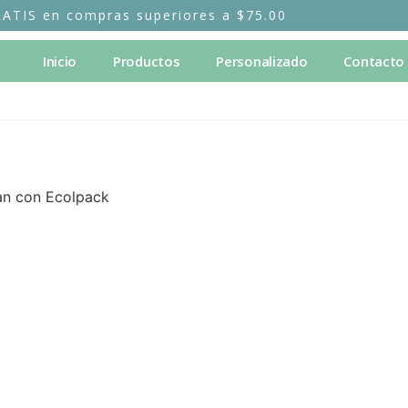
RATIS en compras superiores a $75.00
Inicio
Productos
Personalizado
Contacto
jan con Ecolpack