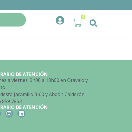
0
RARIO DE ATENCIÓN
es a viernes: 9h00 a 18h00 en Otavalo y
ito
esto Jaramillo 3-60 y Abdón Calderón
6 859 7853
RARIO DE ATENCIÓN