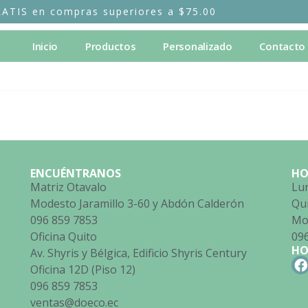
RATIS en compras superiores a $75.00
Inicio
Productos
Personalizado
Contacto
ENCUÉNTRANOS
HO
Matriz Otavalo
Lun
Modesto Jaramillo 3-60 y Abdón Calderón
Qu
096 859 7853
Mod
Oficina Quito
09
HO
Av. Shyris y Bélgica, Edificio Shyris Century
Oficina 12D (Piso 12)
096 859 7853
ventas@doeco.ec