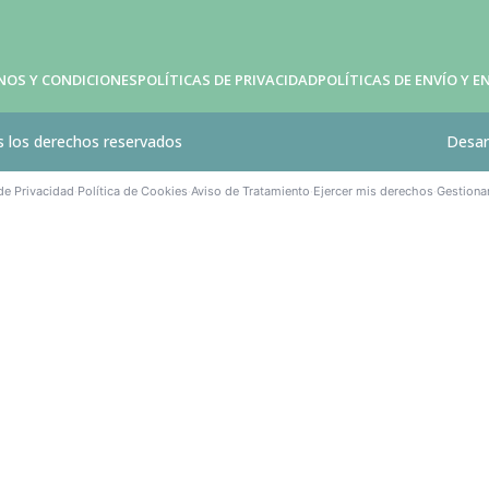
NOS Y CONDICIONES
POLÍTICAS DE PRIVACIDAD
POLÍTICAS DE ENVÍO Y 
 los derechos reservados
Desar
 de Privacidad
Política de Cookies
Aviso de Tratamiento
Ejercer mis derechos
Gestiona
·
·
·
·