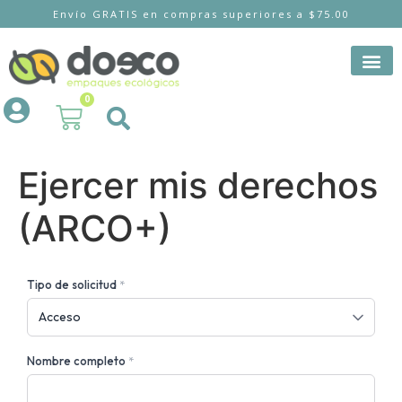
Envío GRATIS en compras superiores a $75.00
0
Ejercer mis derechos
(ARCO+)
Tipo de solicitud
*
Nombre completo
*