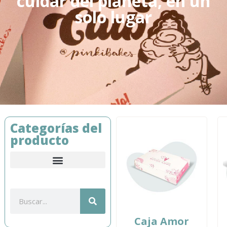
cuidar del planeta, en un
solo lugar
Categorías del
producto
Restaurante y cafetería
Caja Amor