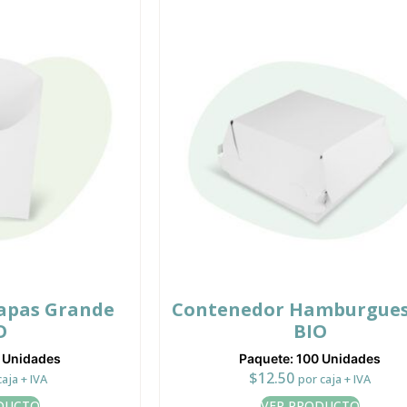
apas Grande
Contenedor Hamburgues
O
BIO
0 Unidades
Paquete: 100 Unidades
$
12.50
caja + IVA
por caja + IVA
DUCTO
VER PRODUCTO