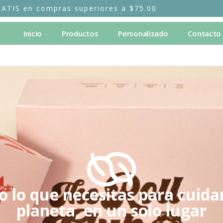
RATIS en compras superiores a $75.00
Inicio
Productos
Personalizado
Contacto
o lo que necesitas para cuidar
planeta, en un solo lugar