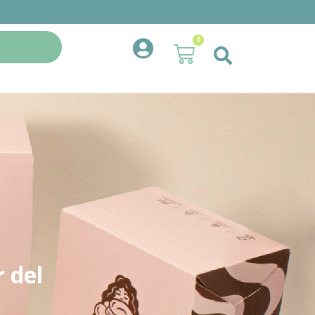
0
 del