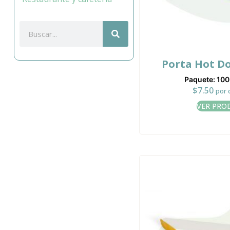
Porta Hot D
Paquete: 10
$
7.50
por 
VER PRO