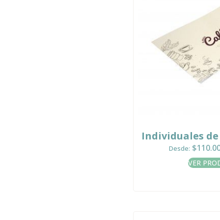
Individuales d
$
110.0
Desde:
VER PRO