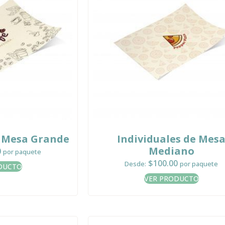
e Mesa Grande
Individuales de Mes
Mediano
0
por paquete
$
100.00
Desde:
por paquete
DUCTO
VER PRODUCTO