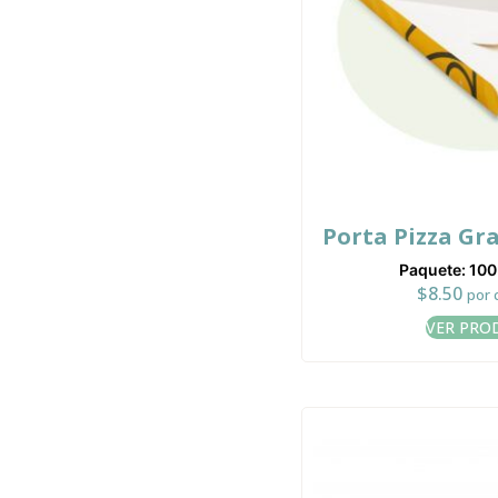
Porta Pizza Gr
Paquete: 10
$
8.50
por 
VER PRO