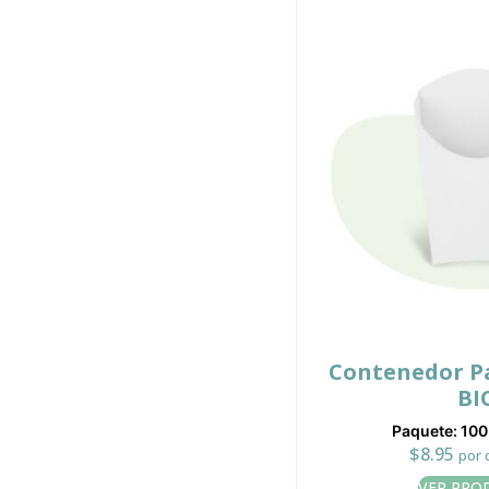
Contenedor P
BI
Paquete: 10
$
8.95
por 
VER PRO