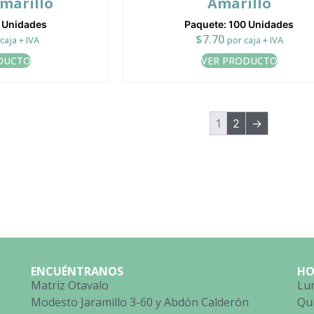
marillo
Amarillo
0 Unidades
Paquete: 100 Unidades
$
7.70
caja + IVA
por caja + IVA
DUCTO
VER PRODUCTO
1
2
→
ENCUÉNTRANOS
HO
Matriz Otavalo
Lun
Modesto Jaramillo 3-60 y Abdón Calderón
Qu