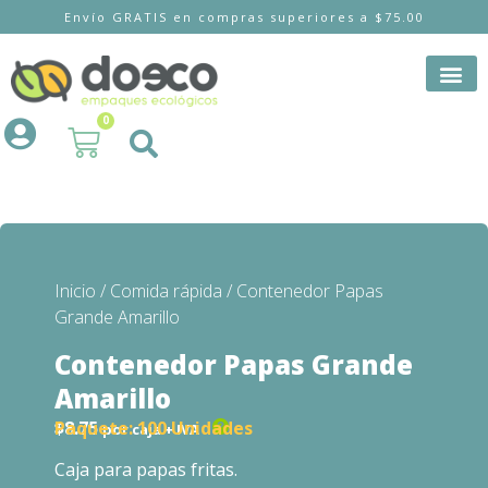
Envío GRATIS en compras superiores a $75.00
0
Inicio
/
Comida rápida
/ Contenedor Papas
Grande Amarillo
Contenedor Papas Grande
Amarillo
$
8.75
Paquete:
100 Unidades
por caja + IVA
Caja para papas fritas.