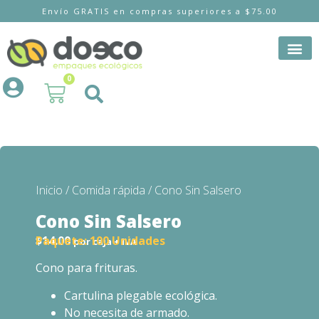
Envío GRATIS en compras superiores a $75.00
0
Inicio
/
Comida rápida
/ Cono Sin Salsero
Cono Sin Salsero
$
14.00
Paquete:
100 Unidades
por caja + IVA
Cono para frituras.
Cartulina plegable ecológica.
No necesita de armado.