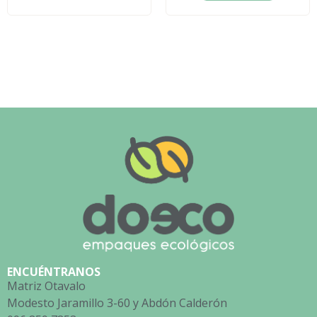
ENCUÉNTRANOS
Matriz Otavalo
Modesto Jaramillo 3-60 y Abdón Calderón