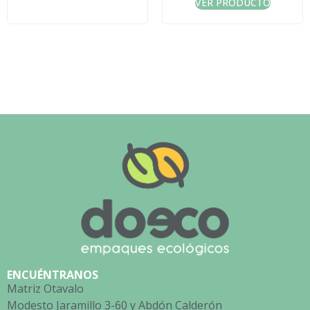
VER PRODUCTO
ENCUÉNTRANOS
Matriz Otavalo
Modesto Jaramillo 3-60 y Abdón Calderón