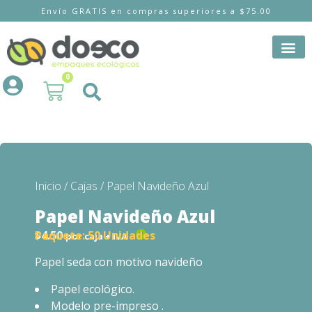
Envío GRATIS en compras superiores a $75.00
0
Inicio
/
Cajas
/ Papel Navideño Azul
Papel Navideño Azul
$
4.50
Paquete:
50 Unidades
por caja + IVA
Papel seda con motivo navideño
Papel ecológico.
Modelo pre-impreso .