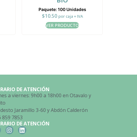
BIO
Paquete: 100 Unidades
$
10.50
por caja + IVA
VER PRODUCTO
RARIO DE ATENCIÓN
es a viernes: 9h00 a 18h00 en Otavalo y
ito
esto Jaramillo 3-60 y Abdón Calderón
6 859 7853
RARIO DE ATENCIÓN