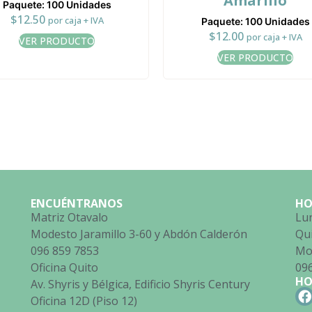
Amarillo
Paquete: 100 Unidades
$
12.50
por caja + IVA
Paquete: 100 Unidades
$
12.00
por caja + IVA
VER PRODUCTO
VER PRODUCTO
ENCUÉNTRANOS
HO
Matriz Otavalo
Lun
Modesto Jaramillo 3-60 y Abdón Calderón
Qu
096 859 7853
Mod
Oficina Quito
09
HO
Av. Shyris y Bélgica, Edificio Shyris Century
Oficina 12D (Piso 12)