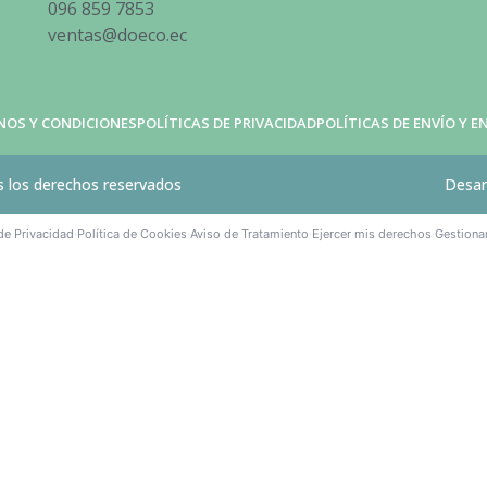
096 859 7853
ventas@doeco.ec
NOS Y CONDICIONES
POLÍTICAS DE PRIVACIDAD
POLÍTICAS DE ENVÍO Y 
 los derechos reservados
Desar
 de Privacidad
Política de Cookies
Aviso de Tratamiento
Ejercer mis derechos
Gestiona
·
·
·
·