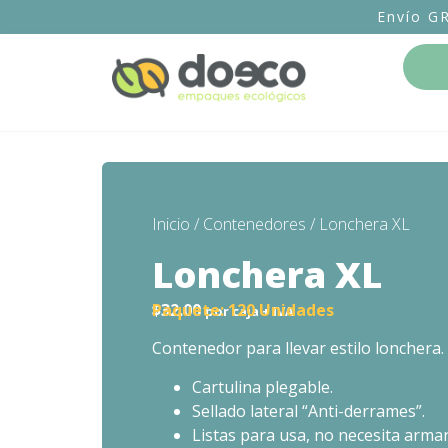
Envío G
Inicio
/
Contenedores
/ Lonchera XL
Lonchera XL
$
32.00
Paquete:
120 Unidades
por caja + IVA
Contenedor para llevar estilo lonchera.
Cartulina plegable.
Sellado lateral “Anti-derrames”.
Listas para usa, no necesita armar