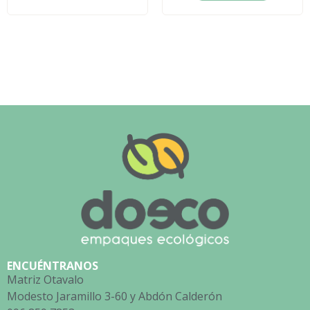
ENCUÉNTRANOS
Matriz Otavalo
Modesto Jaramillo 3-60 y Abdón Calderón