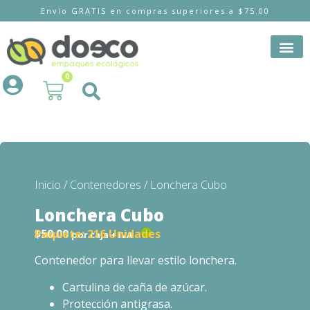
Envío GRATIS en compras superiores a $75.00
0
Inicio
/
Contenedores
/ Lonchera Cubo
Lonchera Cubo
$
50.00
Paquete:
216 Unidades
por caja + IVA
Contenedor para llevar estilo lonchera.
Cartulina de caña de azúcar.
Protección antigrasa.