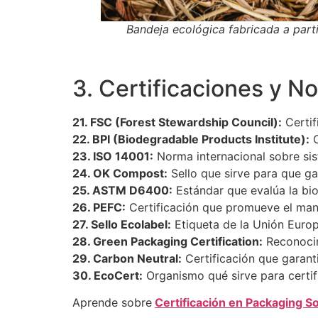
Bandeja ecológica fabricada a part
3. Certificaciones y N
21. FSC (Forest Stewardship Council):
Certif
22. BPI (Biodegradable Products Institute):
C
23. ISO 14001:
Norma internacional sobre sis
24. OK Compost:
Sello que sirve para que ga
25. ASTM D6400:
Estándar que evalúa la bi
26. PEFC:
Certificación que promueve el man
27. Sello Ecolabel:
Etiqueta de la Unión Euro
28. Green Packaging Certification:
Reconocim
29. Carbon Neutral:
Certificación que garant
30. EcoCert:
Organismo qué sirve para certif
Aprende sobre
Certificación en Packaging S