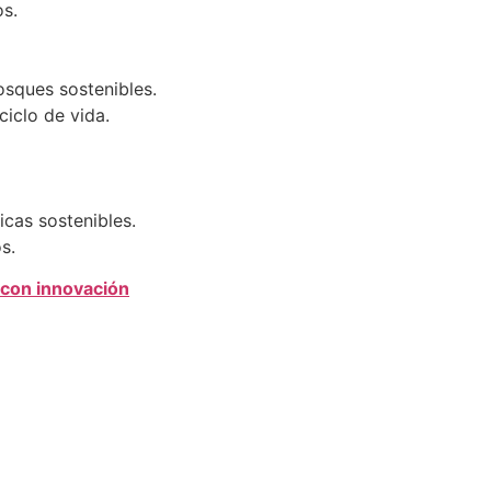
s.
osques sostenibles.
iclo de vida.
cas sostenibles.
s.
 con innovación