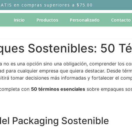
RATIS en compras superiores a $75.00
Inicio
Productos
Personalizado
Contacto
ques Sostenibles: 50 T
ya no es una opción sino una obligación, comprender los c
d para cualquier empresa que quiera destacar. Desde térmi
itirá tomar decisiones más informadas y fortalecer el com
y completa con
50 términos esenciales
sobre empaques sost
del Packaging Sostenible