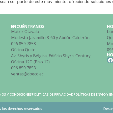
ean ser parte de este movimiento, ofreciendo soluciones 
ENCUÉNTRANOS
HO
Matriz Otavalo
Lun
Modesto Jaramillo 3-60 y Abdón Calderón
Qu
096 859 7853
Mod
Oficina Quito
09
HO
Av. Shyris y Bélgica, Edificio Shyris Century
Oficina 12D (Piso 12)
096 859 7853
ventas@doeco.ec
NOS Y CONDICIONES
POLÍTICAS DE PRIVACIDAD
POLÍTICAS DE ENVÍO Y 
 los derechos reservados
Desar