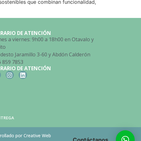
sostenibles que combinan funcionalidad,
RARIO DE ATENCIÓN
es a viernes: 9h00 a 18h00 en Otavalo y
ito
esto Jaramillo 3-60 y Abdón Calderón
6 859 7853
RARIO DE ATENCIÓN
ENTREGA
rollado por Creative Web
Contáctanos