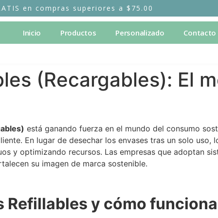
RATIS en compras superiores a $75.00
Inicio
Productos
Personalizado
Contacto
les (Recargables): El m
gables)
está ganando fuerza en el mundo del consumo soste
cliente. En lugar de desechar los envases tras un solo uso,
iduos y optimizando recursos. Las empresas que adoptan s
ortalecen su imagen de marca sostenible.
 Refillables y cómo funcion