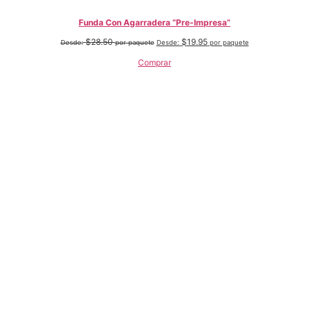
Funda Con Agarradera “Pre-Impresa”
$
28.50
$
19.95
Desde:
por paquete
Desde:
por paquete
Comprar