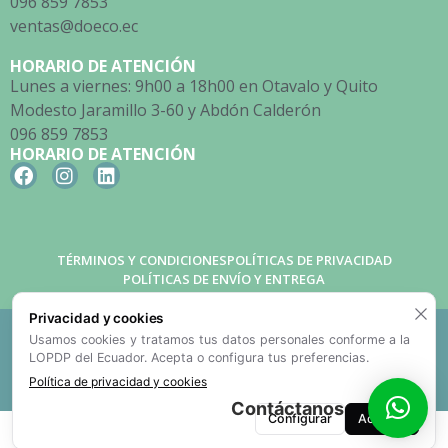
096 859 7853
ventas@doeco.ec
HORARIO DE ATENCIÓN
Lunes a viernes: 9h00 a 18h00 en Otavalo y Quito
Modesto Jaramillo 3-60 y Abdón Calderón
096 859 7853
HORARIO DE ATENCIÓN
TÉRMINOS Y CONDICIONES
POLÍTICAS DE PRIVACIDAD
POLÍTICAS DE ENVÍO Y ENTREGA
Privacidad y cookies
Doeco Empaques Ecológicos © 2026. Todos los derechos
Usamos cookies y tratamos tus datos personales conforme a la
reservados
LOPDP del Ecuador. Acepta o configura tus preferencias.
Desarrollado por Creative Web
Política de privacidad y cookies
Contáctanos
Configurar
Aceptar
Política de Privacidad
·
Política de Cookies
·
Aviso de Tratamiento
·
Ejercer mis derechos
·
Gestionar cookies