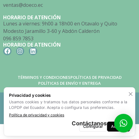
ventas@doeco.ec
HORARIO DE ATENCIÓN
Lunes a viernes: 9h00 a 18h00 en Otavalo y Quito
Modesto Jaramillo 3-60 y Abdón Calderón
096 859 7853
HORARIO DE ATENCIÓN
TÉRMINOS Y CONDICIONES
POLÍTICAS DE PRIVACIDAD
POLÍTICAS DE ENVÍO Y ENTREGA
Privacidad y cookies
Doeco Empaques Ecológicos © 2026. Todos los derechos
Usamos cookies y tratamos tus datos personales conforme a la
reservados
LOPDP del Ecuador. Acepta o configura tus preferencias.
Política de privacidad y cookies
Desarrollado por Creative Web
Contáctanos
Configurar
Aceptar
Política de Privacidad
·
Política de Cookies
·
Aviso de Tratamiento
·
Ejercer mis derechos
·
Gestionar cookies