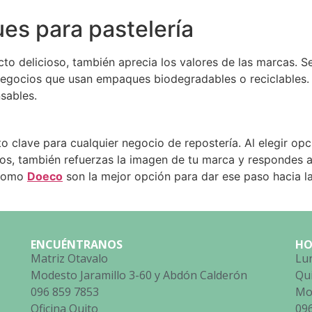
s para pastelería
to delicioso, también aprecia los valores de las marcas. 
negocios que usan empaques biodegradables o reciclables. E
sables.
 clave para cualquier negocio de repostería. Al elegir opc
tos, también refuerzas la imagen de tu marca y responde
 como
Doeco
son la mejor opción para dar ese paso hacia la 
ENCUÉNTRANOS
HO
Matriz Otavalo
Lun
Modesto Jaramillo 3-60 y Abdón Calderón
Qu
096 859 7853
Mod
Oficina Quito
09