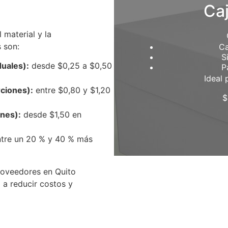
Caj
 material y la
 son:
Ca
S
duales):
desde $0,25 a $0,50
P
Ideal 
rciones):
entre $0,80 y $1,20
$
ones):
desde $1,50 en
tre un 20 % y 40 % más
roveedores en Quito
 a reducir costos y