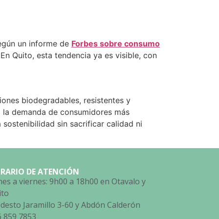
Según un informe de
Forbes sobre consumo
n Quito, esta tendencia ya es visible, con
iones biodegradables, resistentes y
s a la demanda de consumidores más
sostenibilidad sin sacrificar calidad ni
RARIO DE ATENCIÓN
es a viernes: 9h00 a 18h00 en Otavalo y
ito
esto Jaramillo 3-60 y Abdón Calderón
6 859 7853