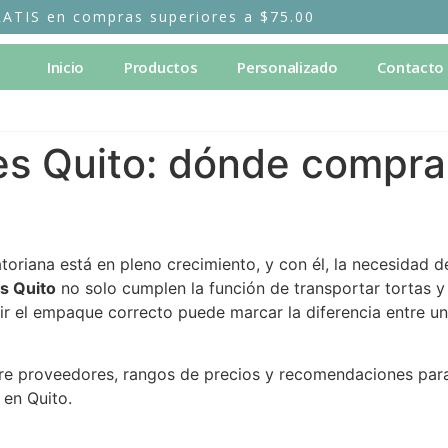
RATIS en compras superiores a $75.00
Inicio
Productos
Personalizado
Contacto
es Quito: dónde compra
uatoriana está en pleno crecimiento, y con él, la necesida
es Quito
no solo cumplen la función de transportar tortas y
egir el empaque correcto puede marcar la diferencia entre
obre proveedores, rangos de precios y recomendaciones par
 en Quito.