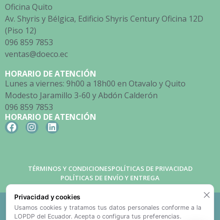
Oficina Quito
Av. Shyris y Bélgica, Edificio Shyris Century Oficina 12D
(Piso 12)
096 859 7853
ventas@doeco.ec
HORARIO DE ATENCIÓN
Lunes a viernes: 9h00 a 18h00 en Otavalo y Quito
Modesto Jaramillo 3-60 y Abdón Calderón
096 859 7853
HORARIO DE ATENCIÓN
TÉRMINOS Y CONDICIONES
POLÍTICAS DE PRIVACIDAD
POLÍTICAS DE ENVÍO Y ENTREGA
Privacidad y cookies
Doeco Empaques Ecológicos © 2026. Todos los derechos
Usamos cookies y tratamos tus datos personales conforme a la
reservados
LOPDP del Ecuador. Acepta o configura tus preferencias.