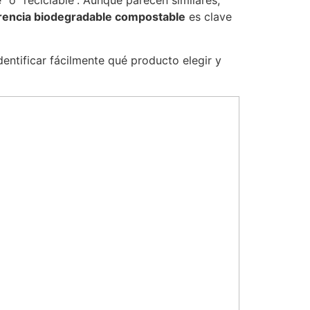
o “reciclable”. Aunque parecen similares,
rencia biodegradable compostable
es clave
entificar fácilmente qué producto elegir y