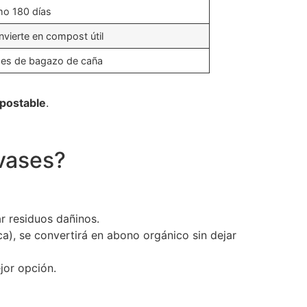
o 180 días
nvierte en compost útil
es de bagazo de caña
mpostable
.
vases?
r residuos dañinos.
), se convertirá en abono orgánico sin dejar
jor opción.