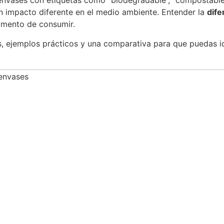
nvases con etiquetas como “biodegradable”, “compostable” 
un impacto diferente en el medio ambiente. Entender la
dife
omento de consumir.
s, ejemplos prácticos y una comparativa para que puedas id